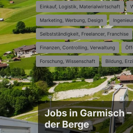
Einkauf, Logistik, Materialwirtschaft
W
Marketing, Werbung, Design
Ingenieu
Selbstständigkeit, Freelancer, Franchise
Finanzen, Controlling, Verwaltung
Öff
Forschung, Wissenschaft
Bildung, Erz
Jobs in Garmisch –
der Berge