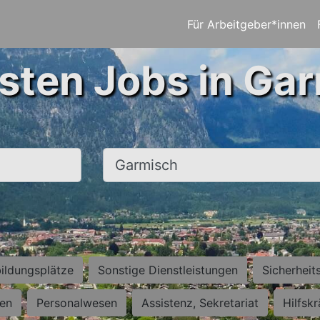
Für Arbeitgeber*innen
sten Jobs in Ga
Ort, Stadt
ildungsplätze
Sonstige Dienstleistungen
Sicherheit
ten
Personalwesen
Assistenz, Sekretariat
Hilfsk