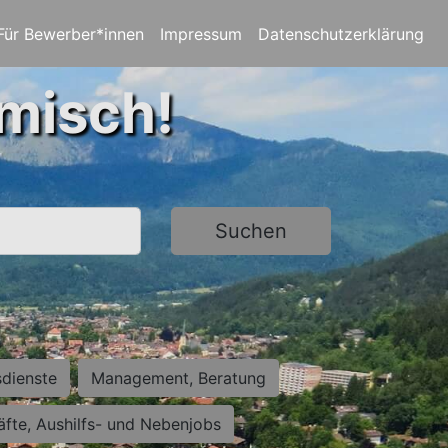
Für Bewerber*innen
Impressum
Datenschutzerklärung
rmisch!
Suchen
sdienste
Management, Beratung
räfte, Aushilfs- und Nebenjobs