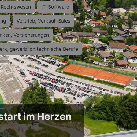
Rechtswesen
IT, Software
ung
Vertrieb, Verkauf, Sales
nken, Versicherungen
rk, gewerblich technische Berufe
start im Herzen