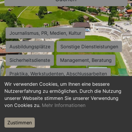
Journalismus, PR, Medien, Kultur
Ausbildungsplätze
Sonstige Dienstleistungen
Sicherheitsdienste
Management, Beratung
Praktika, Werkstudenten, Abschlussarbeiten
Wir verwenden Cookies, um Ihnen eine bessere
Personalwesen
Assistenz, Sekretariat
Nutzererfahrung zu ermöglichen. Durch die Nutzung
unserer Webseite stimmen Sie unserer Verwendung
Hilfskräfte, Aushilfs- und Nebenjobs
von Cookies zu.
Mehr Informationen
Einkauf, Logistik, Materialwirtschaft
Zustimmen
Weiterbildung, Studium, duale Ausbildung