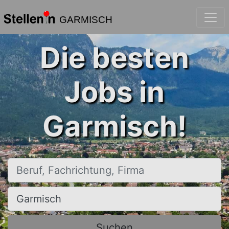
GARMISCH
Die besten
Jobs in
Garmisch!
Beruf, Fachrichtung, Firma
Ort, Stadt
Suchen