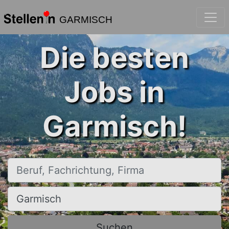
GARMISCH
Die besten
Jobs in
Garmisch!
Beruf, Fachrichtung, Firma
Ort, Stadt
Suchen