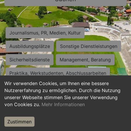
Journalismus, PR, Medien, Kultur
Ausbildungsplätze
Sonstige Dienstleistungen
Sicherheitsdienste
Management, Beratung
Praktika, Werkstudenten, Abschlussarbeiten
Wir verwenden Cookies, um Ihnen eine bessere
Personalwesen
Assistenz, Sekretariat
Nutzererfahrung zu ermöglichen. Durch die Nutzung
unserer Webseite stimmen Sie unserer Verwendung
Hilfskräfte, Aushilfs- und Nebenjobs
von Cookies zu.
Mehr Informationen
Einkauf, Logistik, Materialwirtschaft
Zustimmen
Weiterbildung, Studium, duale Ausbildung