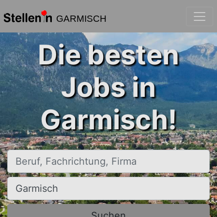
GARMISCH
Die besten
Jobs in
Garmisch!
Beruf, Fachrichtung, Firma
Ort, Stadt
Suchen