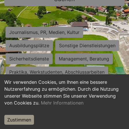
Journalismus, PR, Medien, Kultur
Ausbildungsplätze
Sonstige Dienstleistungen
Sicherheitsdienste
Management, Beratung
Praktika, Werkstudenten, Abschlussarbeiten
Wir verwenden Cookies, um Ihnen eine bessere
Personalwesen
Assistenz, Sekretariat
Nutzererfahrung zu ermöglichen. Durch die Nutzung
unserer Webseite stimmen Sie unserer Verwendung
Hilfskräfte, Aushilfs- und Nebenjobs
von Cookies zu.
Mehr Informationen
Einkauf, Logistik, Materialwirtschaft
Zustimmen
Weiterbildung, Studium, duale Ausbildung