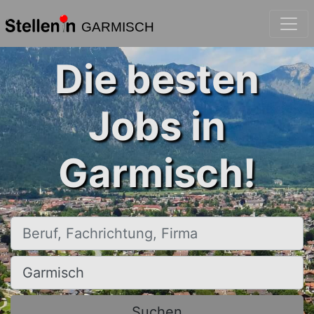
GARMISCH
Die besten
Jobs in
Garmisch!
Beruf, Fachrichtung, Firma
Ort, Stadt
Suchen