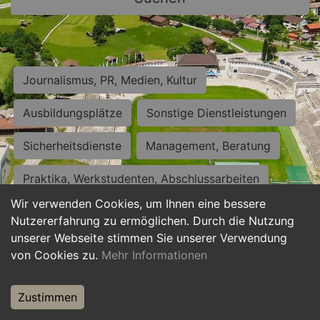
Journalismus, PR, Medien, Kultur
Ausbildungsplätze
Sonstige Dienstleistungen
Sicherheitsdienste
Management, Beratung
Praktika, Werkstudenten, Abschlussarbeiten
Wir verwenden Cookies, um Ihnen eine bessere
Personalwesen
Assistenz, Sekretariat
Nutzererfahrung zu ermöglichen. Durch die Nutzung
unserer Webseite stimmen Sie unserer Verwendung
Hilfskräfte, Aushilfs- und Nebenjobs
von Cookies zu.
Mehr Informationen
Einkauf, Logistik, Materialwirtschaft
Zustimmen
Weiterbildung, Studium, duale Ausbildung