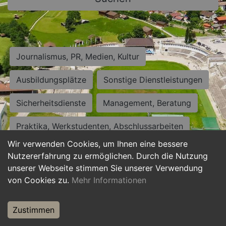
Journalismus, PR, Medien, Kultur
Ausbildungsplätze
Sonstige Dienstleistungen
Sicherheitsdienste
Management, Beratung
Praktika, Werkstudenten, Abschlussarbeiten
Wir verwenden Cookies, um Ihnen eine bessere
Personalwesen
Assistenz, Sekretariat
Nutzererfahrung zu ermöglichen. Durch die Nutzung
unserer Webseite stimmen Sie unserer Verwendung
Hilfskräfte, Aushilfs- und Nebenjobs
von Cookies zu.
Mehr Informationen
Einkauf, Logistik, Materialwirtschaft
Zustimmen
Weiterbildung, Studium, duale Ausbildung