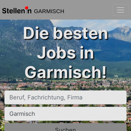
GARMISCH
Die besten
Jobs in
Garmisch!
Beruf, Fachrichtung, Firma
Ort, Stadt
Suchen