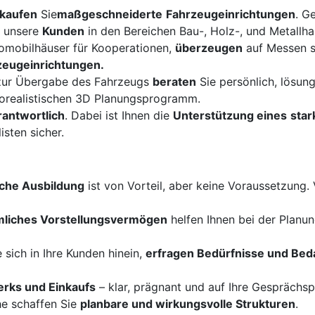
kaufen
Sie
maßgeschneiderte
Fahrzeugeinrichtungen
. G
 unsere
Kunden
in den Bereichen Bau-, Holz-, und Metallh
omobilhäuser für Kooperationen,
überzeugen
auf Messen s
rzeugeinrichtungen.
 zur Übergabe des Fahrzeugs
beraten
Sie persönlich, lösun
orealistischen 3D Planungsprogramm.
antwortlich
. Dabei ist Ihnen die
Unterstützung eines
sta
sten sicher.
che Ausbildung
ist von Vorteil, aber keine Voraussetzung. 
mliches Vorstellungsvermögen
helfen Ihnen bei der Plan
 sich in Ihre Kunden hinein,
erfragen Bedürfnisse und Bed
rks und Einkaufs
– klar, prägnant und auf Ihre Gesprächs
he schaffen Sie
planbare und wirkungsvolle Strukturen
.