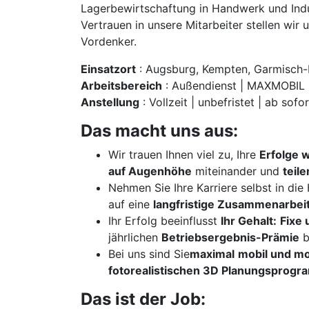
Lagerbewirtschaftung in Handwerk und Indu
Vertrauen in unsere Mitarbeiter stellen wi
Vordenker.
Einsatzort
: Augsburg, Kempten, Garmisch-P
Arbeitsbereich
: Außendienst | MAXMOBIL 
Anstellung
: Vollzeit | unbefristet | ab sofor
Das macht uns aus:
Wir trauen Ihnen viel zu, Ihre
Erfolge 
auf Augenhöhe
miteinander und
teil
Nehmen Sie Ihre Karriere selbst in di
auf eine
langfristige Zusammenarbei
Ihr Erfolg beeinflusst
Ihr Gehalt:
Fixe 
jährlichen
Betriebsergebnis-Prämie
b
Bei uns sind Sie
maximal
mobil und mo
fotorealistischen 3D Planungsprog
Das ist der Job: